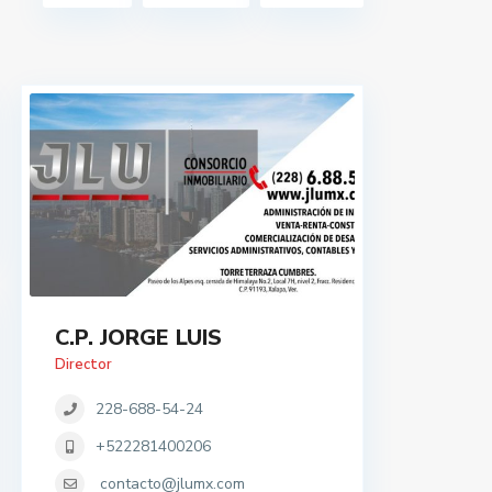
C.P. JORGE LUIS
Director
228-688-54-24
+522281400206
contacto@jlumx.com