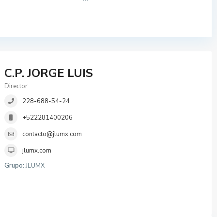
C.P. JORGE LUIS
Director
228-688-54-24
+522281400206
contacto@jlumx.com
jlumx.com
Grupo:
JLUMX