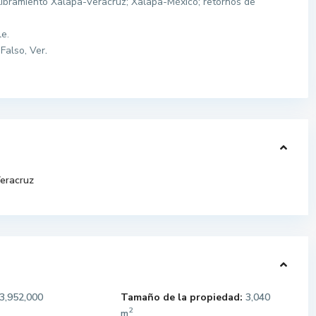
ibramiento Xalapa-Veracruz; Xalapa-México; retornos de
le.
 Falso, Ver
.
eracruz
3,952,000
Tamaño de la propiedad:
3,040
2
m