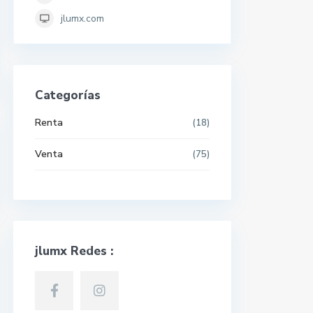
jlumx.com
Categorías
Renta
(18)
Venta
(75)
jlumx Redes :