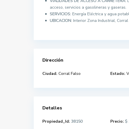
VIALIDADES DE ACCESO A CARRETERA:
L
acceso, servicios a gasolineras y gaseras.
SERVICIOS:
Energía Eléctrica y agua potab
UBICACION:
Interior Zona Industrial, Corral
Dirección
Ciudad:
Corral Falso
Estado:
V
Detalles
Propiedad_Id:
38150
Precio:
$ 