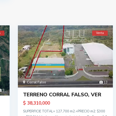
a
Venta
Corral Falso
13
9
TERRENO CORRAL FALSO, VER
$ 38,310,000
SUPERFICIE TOTAL= 127,700 m2.=PRECIO m2: $300