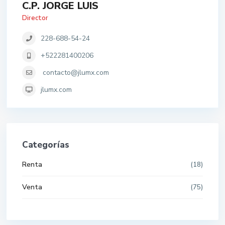
C.P. JORGE LUIS
Director
228-688-54-24
+522281400206
contacto@jlumx.com
jlumx.com
Categorías
Renta
(18)
Venta
(75)