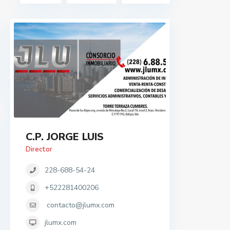
C.P. JORGE LUIS
Director
228-688-54-24
+522281400206
contacto@jlumx.com
jlumx.com