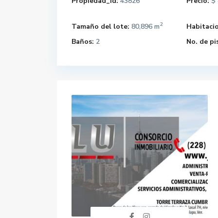
Propiedad_Id:
43826
Precio:
$ 
2
Tamaño del lote:
80,896 m
Habitaci
Baños:
2
No. de pi