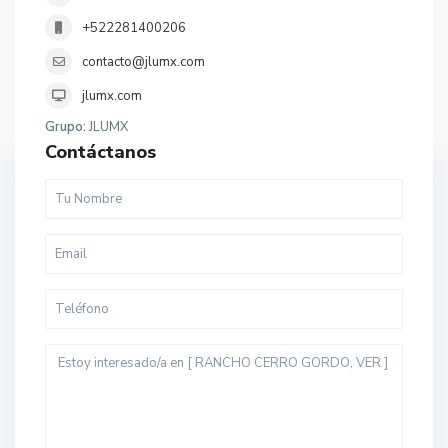
+522281400206
contacto@jlumx.com
jlumx.com
Grupo:
JLUMX
Contáctanos