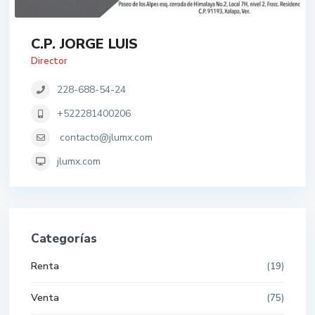
C.P. JORGE LUIS
Director
228-688-54-24
+522281400206
contacto@jlumx.com
jlumx.com
Categorías
Renta
(19)
Venta
(75)