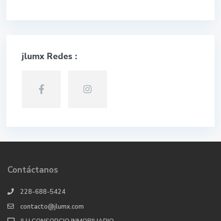
jlumx Redes :
Contáctanos
228-688-5424
contacto@jlumx.com